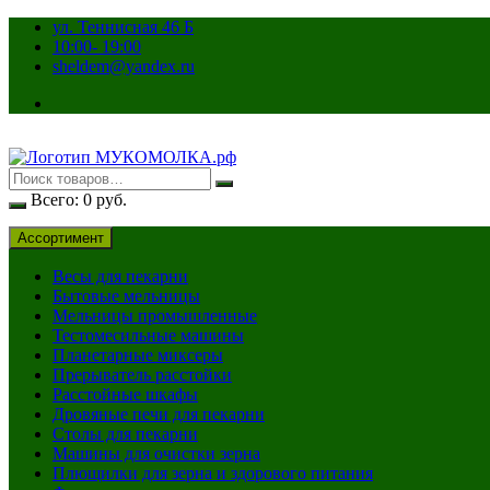
Перейти
ул. Теннисная 46 Б
к
10:00- 19:00
содержимому
sheldem@yandex.ru
Всего:
0
руб.
Ассортимент
Весы для пекарни
Бытовые мельницы
Мельницы промышленные
Тестомесильные машины
Планетарные миксеры
Прерыватель расстойки
Расстойные шкафы
Дровяные печи для пекарни
Столы для пекарни
Машины для очистки зерна
Плющилки для зерна и здорового питания