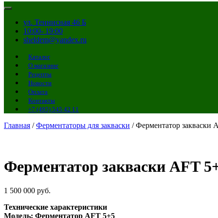
ул. Теннисная 46 Б
10:00- 19:00
sheldem@yandex.ru
Каталог
О магазине
Рецепты
Новости
Оплата
Контакты
+7 (495) 545 42 11
Главная
/
Ферментаторы для закваски
/ Ферментатор закваски 
Ферментатор закваски AFT 5
1 500 000
руб.
Технические характеристики
Модель: Ферментатор AFT 5+5