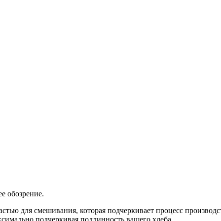
е обозрение.
стью для смешивания, которая подчеркивает процесс производ
ксимально подчеркивая подлинность вашего хлеба.