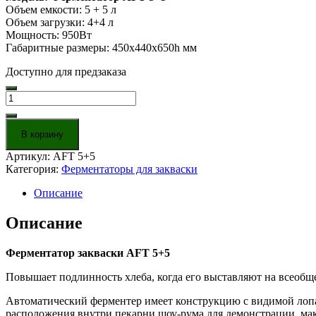
Объем емкости: 5 + 5 л
Объем загрузки: 4+4 л
Мощность: 950Вт
Габаритные размеры: 450x440x650h мм
Доступно для предзаказа
Количество
товара
Ферментатор
закваски
В корзину
AFT
5+5
Артикул:
AFT 5+5
Категория:
Ферментаторы для закваски
Описание
Описание
Ферментатор закваски AFT 5+5
Повышает подлинность хлеба, когда его выставляют на всеобще
Автоматический ферментер имеет конструкцию с видимой лопа
расположения внутри пекарни шоу-рума для демонстрации, ма