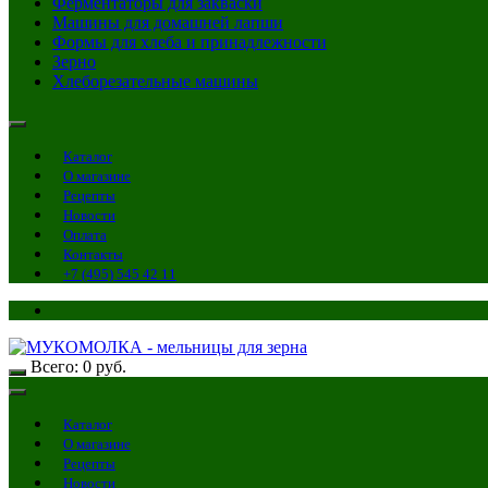
Ферментаторы для закваски
Машины для домашней лапши
Формы для хлеба и принадлежности
Зерно
Хлеборезательные машины
Каталог
О магазине
Рецепты
Новости
Оплата
Контакты
+7 (495) 545 42 11
Всего:
0
руб.
Каталог
О магазине
Рецепты
Новости