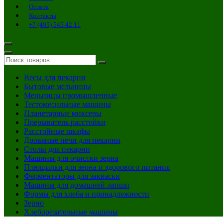
Оплата
Контакты
+7 (495) 545 42 11
Весы для пекарни
Бытовые мельницы
Мельницы промышленные
Тестомесильные машины
Планетарные миксеры
Прерыватель расстойки
Расстойные шкафы
Дровяные печи для пекарни
Столы для пекарни
Машины для очистки зерна
Плющилки для зерна и здорового питания
Ферментаторы для закваски
Машины для домашней лапши
Формы для хлеба и принадлежности
Зерно
Хлеборезательные машины