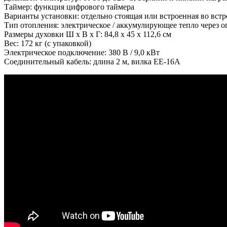
Таймер: функция цифрового таймера
Варианты установки: отдельно стоящая или встроенная во встр
Тип отопления: электрическое / аккумулирующее тепло через 
Размеры духовки Ш х В х Г: 84,8 х 45 х 112,6 см
Вес: 172 кг (с упаковкой)
Электрическое подключение: 380 В / 9,0 кВт
Соединительный кабель: длина 2 м, вилка EE-16A