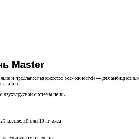
чь Master
тельна и предлагает множество возможностей — для амбициозных
агазинов.
о двухъярусной системы печи.
 20 кренделей или 10 кг мяса
в регулируются отдельно