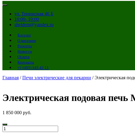
ул. Теннисная 46 Б
10:00- 19:00
sheldem@yandex.ru
Каталог
О магазине
Рецепты
Новости
Оплата
Контакты
+7 (495) 545 42 11
Главная
/
Печи электрические для пекарни
/ Электрическая подо
Электрическая подовая печь 
1 850 000
руб.
Количество
товара