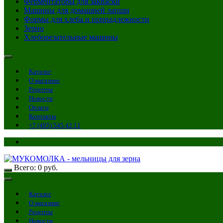
Ферментаторы для закваски
Машины для домашней лапши
Формы для хлеба и принадлежности
Зерно
Хлеборезательные машины
Каталог
О магазине
Рецепты
Новости
Оплата
Контакты
+7 (495) 545 42 11
Всего:
0
руб.
Каталог
О магазине
Рецепты
Новости