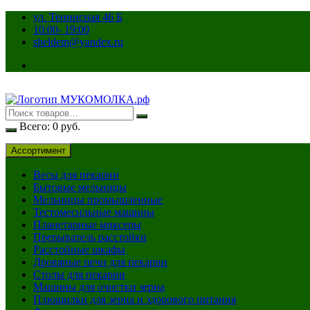
Перейти
ул. Теннисная 46 Б
к
10:00- 19:00
содержимому
sheldem@yandex.ru
Всего:
0
руб.
Ассортимент
Весы для пекарни
Бытовые мельницы
Мельницы промышленные
Тестомесильные машины
Планетарные миксеры
Прерыватель расстойки
Расстойные шкафы
Дровяные печи для пекарни
Столы для пекарни
Машины для очистки зерна
Плющилки для зерна и здорового питания