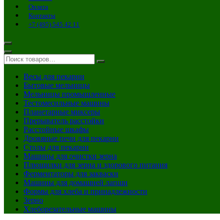
Оплата
Контакты
+7 (495) 545 42 11
Весы для пекарни
Бытовые мельницы
Мельницы промышленные
Тестомесильные машины
Планетарные миксеры
Прерыватель расстойки
Расстойные шкафы
Дровяные печи для пекарни
Столы для пекарни
Машины для очистки зерна
Плющилки для зерна и здорового питания
Ферментаторы для закваски
Машины для домашней лапши
Формы для хлеба и принадлежности
Зерно
Хлеборезательные машины