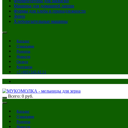
Ферментаторы для закваски
Машины для домашней лапши
Формы для хлеба и принадлежности
Зерно
Хлеборезательные машины
Каталог
О магазине
Рецепты
Новости
Оплата
Контакты
+7 (495) 545 42 11
Всего:
0
руб.
Каталог
О магазине
Рецепты
Новости