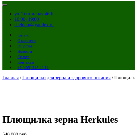
ул. Теннисная 46 Б
10:00- 19:00
sheldem@yandex.ru
Каталог
О магазине
Рецепты
Новости
Оплата
Контакты
+7 (495) 545 42 11
Главная
/
Плющилки для зерна и здорового питания
/ Плющилка
Плющилка зерна Herkules
540 000
руб.