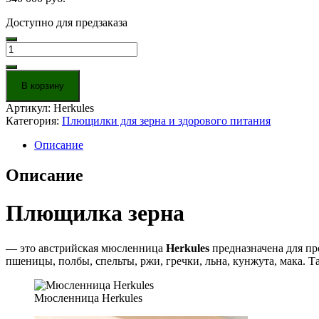
Доступно для предзаказа
Количество
товара
Плющилка
зерна
В корзину
Herkules
Артикул:
Herkules
Категория:
Плющилки для зерна и здорового питания
Описание
Описание
Плющилка зерна
— это австрийская мюсленница
Herkules
предназначена для пр
пшеницы, полбы, спельты, ржи, гречки, льна, кунжута, мака. 
Мюсленница Herkules