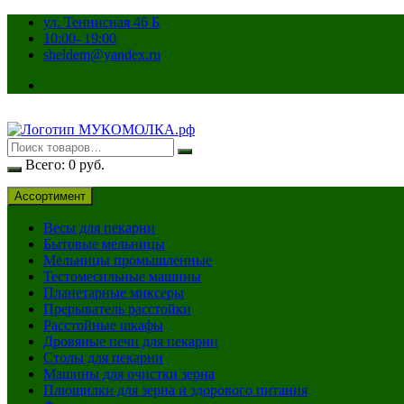
Перейти
ул. Теннисная 46 Б
к
10:00- 19:00
содержимому
sheldem@yandex.ru
Всего:
0
руб.
Ассортимент
Весы для пекарни
Бытовые мельницы
Мельницы промышленные
Тестомесильные машины
Планетарные миксеры
Прерыватель расстойки
Расстойные шкафы
Дровяные печи для пекарни
Столы для пекарни
Машины для очистки зерна
Плющилки для зерна и здорового питания