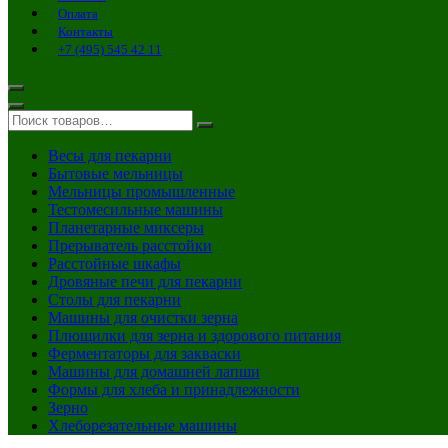
Оплата
Контакты
+7 (495) 545 42 11
Весы для пекарни
Бытовые мельницы
Мельницы промышленные
Тестомесильные машины
Планетарные миксеры
Прерыватель расстойки
Расстойные шкафы
Дровяные печи для пекарни
Столы для пекарни
Машины для очистки зерна
Плющилки для зерна и здорового питания
Ферментаторы для закваски
Машины для домашней лапши
Формы для хлеба и принадлежности
Зерно
Хлеборезательные машины