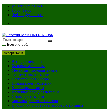
Перейти
ул. Теннисная 46 Б
к
10:00- 19:00
содержимому
sheldem@yandex.ru
Всего:
0
руб.
Ассортимент
Весы для пекарни
Бытовые мельницы
Мельницы промышленные
Тестомесильные машины
Планетарные миксеры
Прерыватель расстойки
Расстойные шкафы
Дровяные печи для пекарни
Столы для пекарни
Машины для очистки зерна
Плющилки для зерна и здорового питания