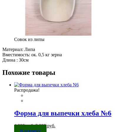
Совок из липы
Материал: Липа
Вместимость: ок. 0,5 кг зерна
Длина : 30см
Похожие товары
Распродажа!
Форма для выпечки хлеба №6
Первоначальная
Текущая
4 000
руб.
3 000
руб.
цена
цена:
В корзину