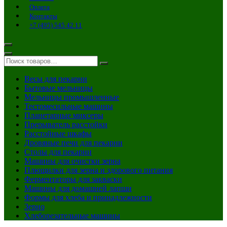
Оплата
Контакты
+7 (495) 545 42 11
Весы для пекарни
Бытовые мельницы
Мельницы промышленные
Тестомесильные машины
Планетарные миксеры
Прерыватель расстойки
Расстойные шкафы
Дровяные печи для пекарни
Столы для пекарни
Машины для очистки зерна
Плющилки для зерна и здорового питания
Ферментаторы для закваски
Машины для домашней лапши
Формы для хлеба и принадлежности
Зерно
Хлеборезательные машины