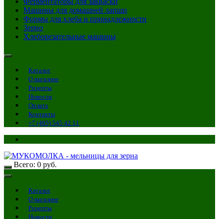
Ферментаторы для закваски
Машины для домашней лапши
Формы для хлеба и принадлежности
Зерно
Хлеборезательные машины
Каталог
О магазине
Рецепты
Новости
Оплата
Контакты
+7 (495) 545 42 11
Всего:
0
руб.
Каталог
О магазине
Рецепты
Новости