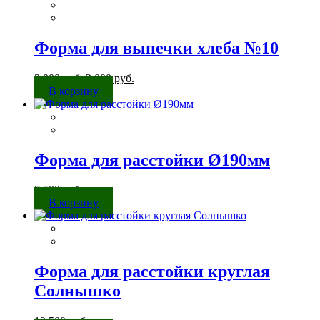
000 руб..
Форма для выпечки хлеба №10
Первоначальная
Текущая
3 000
руб.
2 000
руб.
цена
цена:
В корзину
составляла
2
3
000 руб..
000 руб..
Форма для расстойки Ø190мм
7 500
руб.
В корзину
Форма для расстойки круглая
Солнышко