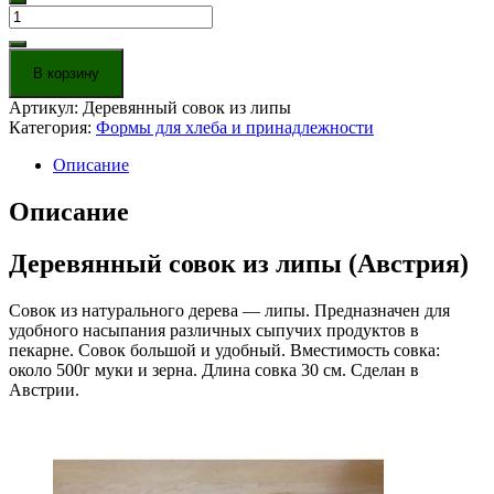
Количество
товара
Деревянный
совок
В корзину
из
липы
Артикул:
Деревянный совок из липы
Категория:
Формы для хлеба и принадлежности
Описание
Описание
Деревянный совок из липы (Австрия)
Cовок из натурального дерева — липы. Предназначен для
удобного насыпания различных сыпучих продуктов в
пекарне. Совок большой и удобный. Вместимость совка:
около 500г муки и зерна. Длина совка 30 см. Сделан в
Австрии.